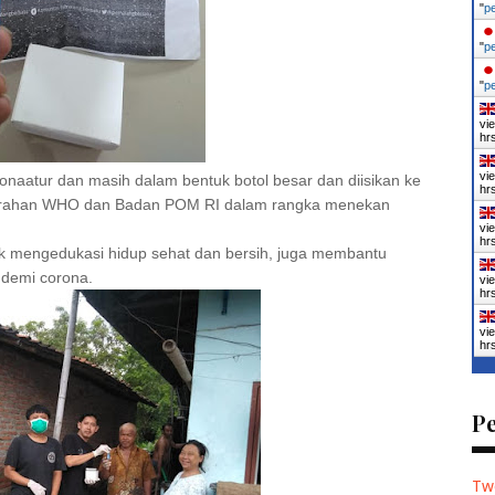
"
p
"
p
"
p
vi
hr
vi
 donaatur dan masih dalam bentuk botol besar dan diisikan ke
hr
suai arahan WHO dan Badan POM RI dalam rangka menekan
vi
hr
uk mengedukasi hidup sehat dan bersih, juga membantu
ndemi corona.
vi
hr
vi
hr
P
Tw