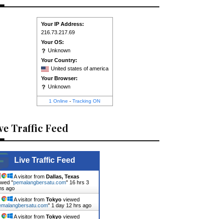
Your IP Address:
216.73.217.69
Your OS:
Unknown
Your Country:
United states of america
Your Browser:
Unknown
1 Online
-
Tracking ON
ve Traffic Feed
Live Traffic Feed
A visitor from
Dallas, Texas
ewed "
pemalangbersatu.com
"
16 hrs 3
ns ago
A visitor from
Tokyo
viewed
emalangbersatu.com
"
1 day 12 hrs ago
A visitor from
Tokyo
viewed