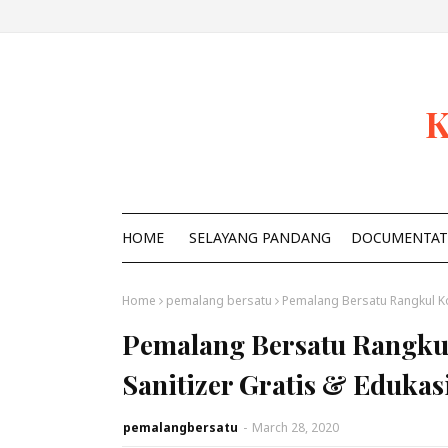
K
HOME
SELAYANG PANDANG
DOCUMENTAT
Home
pemalang bersatu
Pemalang Bersatu Rangkul Ko
Pemalang Bersatu Rangku
Sanitizer Gratis & Edukas
pemalangbersatu
-
March 28, 2020