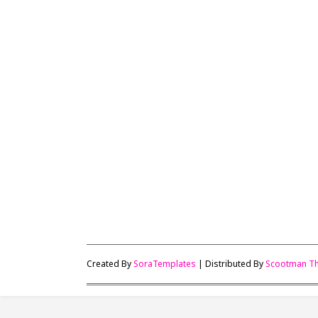
Created By
SoraTemplates
| Distributed By
Scootman T