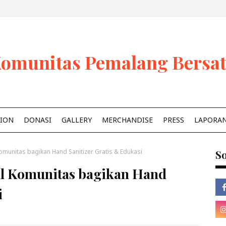
omunitas Pemalang Bersa
ION
DONASI
GALLERY
MERCHANDISE
PRESS
LAPORA
munitas bagikan Hand Sanitizer Gratis & Edukasi
So
l Komunitas bagikan Hand
i