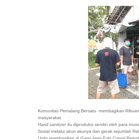
Komunitas Pemalang Bersatu
membagikan Ribuan 
masyarakat.
Hand sanitizer itu diproduksi sendiri oleh para mu
Sosial melalui akun akunya dan gerak sejumlah Re
Unity membagikan di Gang Iwan Fals Comal Pema