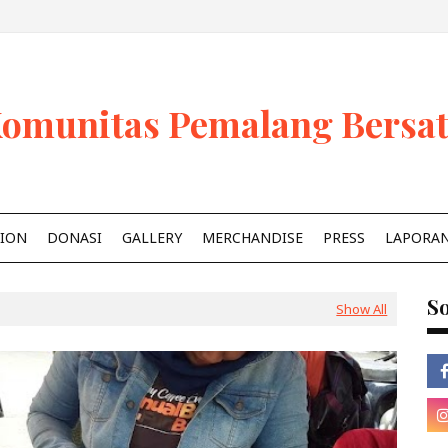
omunitas Pemalang Bersa
ION
DONASI
GALLERY
MERCHANDISE
PRESS
LAPORA
So
Show All