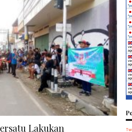
"
p
"
p
"
p
"
p
vi
ag
vi
ag
vi
ag
vi
ag
P
ersatu Lakukan
Tw