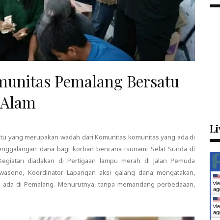
omunitas Pemalang Bersatu
 Alam
Li
tu yang merupakan wadah dari Komunitas komunitas yang ada di
nggalangan dana bagi korban bencana tsunami Selat Sunda di
egiatan diadakan di Pertigaan lampu merah di jalan Pemuda
Swasono, Koordinator Lapangan aksi galang dana mengatakan,
ng ada di Pemalang. Menurutnya, tanpa memandang perbedaaan,
vi
ag
vi
ag