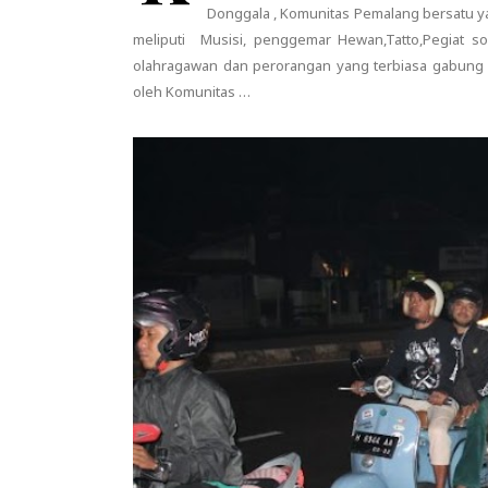
Donggala , Komunitas Pemalang bersatu ya
meliputi Musisi, penggemar Hewan,Tatto,Pegiat sos
olahragawan dan perorangan yang terbiasa gabung da
oleh Komunitas …