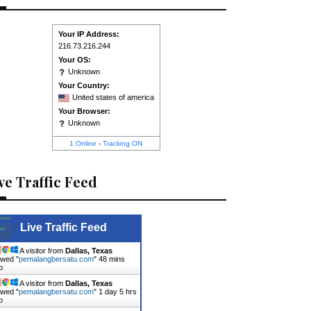
Your IP Address:
216.73.216.244
Your OS:
Unknown
Your Country:
United states of america
Your Browser:
Unknown
1 Online
-
Tracking ON
ve Traffic Feed
Live Traffic Feed
A visitor from
Dallas, Texas
ewed "
pemalangbersatu.com
"
48 mins
o
A visitor from
Dallas, Texas
ewed "
pemalangbersatu.com
"
1 day 5 hrs
o