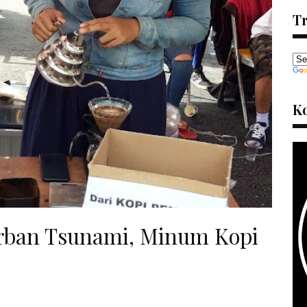
Tr
K
rban Tsunami, Minum Kopi