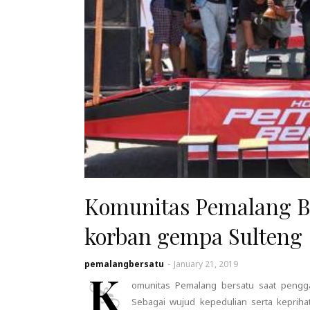
Komunitas Pemalang B
korban gempa Sulteng
pemalangbersatu
-
January 21, 2019
K
omunitas Pemalang bersatu saat pengg
Sebagai wujud kepedulian serta kepriha